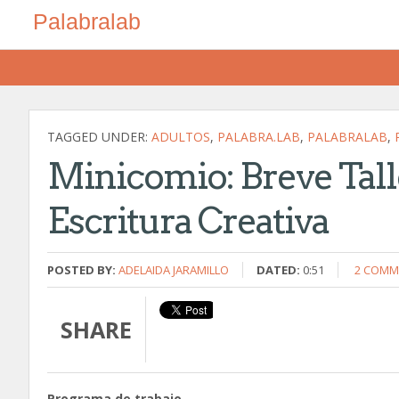
Palabralab
TAGGED UNDER:
ADULTOS
,
PALABRA.LAB
,
PALABRALAB
,
Minicomio: Breve Tall
Escritura Creativa
POSTED BY:
ADELAIDA JARAMILLO
DATED:
0:51
2 COMM
SHARE
Programa de trabajo