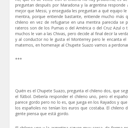
preguntan después por Maradona y la argentina responde al
mejor que Messi, y enseguida les preguntan a qué equipo le
mentira, porque entiende bastante, entiende mucho más q
chileno en vez de refugiarse en una mentira parecida se 
rateros son de los Pumas o del América o del Cruz Azul o t
muchos le van a las Chivas, pero decide al final decir la ve
y al conductor no le gusta el Monterrey pero le encanta e
matemos, en homenaje al Chupete Suazo vamos a perdonarle
***
Quién es el Chupete Suazo, pregunta el chileno dos, que seg
el fútbol. Debería responder el chileno uno, pero el españ
parece gordo pero no lo es, que juega en los Rayados y que
los españoles no tenían los euros que costaba. El chileno 
gente piensa que está gordo.
El chileno uno y la argentina siguen muy cerca, de forma 