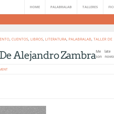
HOME
PALABRALAB
TALLERES
FI
ENTO
,
CUENTOS
,
LIBROS
,
LITERATURA
,
PALABRALAB
,
TALLER DE
Me late 
De Alejandro Zambra
son novi
MENT