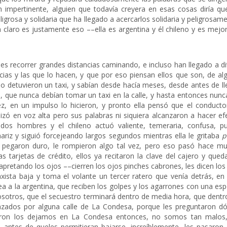
impertinente, alguien que todavía creyera en esas cosas diría qu
rosa y solidaria que ha llegado a acercarlos solidaria y peligrosame
claro es justamente eso ––ella es argentina y él chileno y es mejor
s recorrer grandes distancias caminando, e incluso han llegado a div
ias y las que lo hacen, y que por eso piensan ellos que son, de al
 detuvieron un taxi, y sabían desde hacía meses, desde antes de ll
s, que nunca debían tomar un taxi en la calle, y hasta entonces nunc
vez, en un impulso lo hicieron, y pronto ella pensó que el conducto
lizó en voz alta pero sus palabras ni siquiera alcanzaron a hacer ef
os hombres y el chileno actuó valiente, temeraria, confusa, pue
riz y siguió forcejeando largos segundos mientras ella le gritaba
p
le pegaron duro, le rompieron algo tal vez, pero eso pasó hace m
s tarjetas de crédito, ellos ya recitaron la clave del cajero y qued
pretando los ojos ––cierren los ojos pinches cabrones, les dicen los
xista baja y toma el volante un tercer ratero que venía detrás, en
a a la argentina, que reciben los golpes y los agarrones con una esp
sotros, que el secuestro terminará dentro de media hora, que dentr
azados por alguna calle de La Condesa, porque les preguntaron d
jeron los dejamos en La Condesa entonces, no somos tan malos
ntes de queles permitieran bajarse, increíblemente, les pasaron 