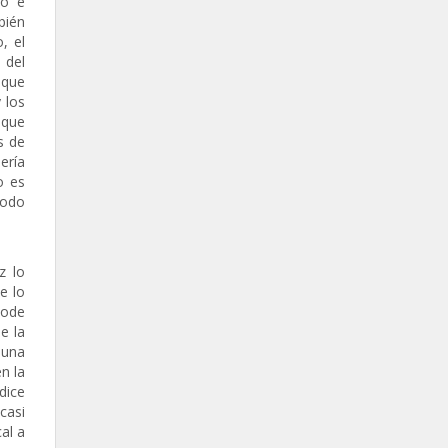
do e
bién
, el
 del
 que
 los
 que
s de
ería
o es
modo
z lo
e lo
zode
e la
 una
n la
dice
casi
al a