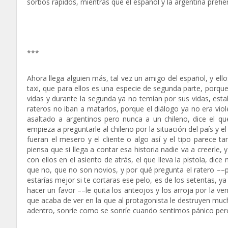
sorbos rápidos, mientras que el español y la argentina prefi
***
Ahora llega alguien más, tal vez un amigo del español, y ello
taxi, que para ellos es una especie de segunda parte, porqu
vidas y durante la segunda ya no temían por sus vidas, esta
rateros no iban a matarlos, porque el diálogo ya no era vio
asaltado a argentinos pero nunca a un chileno, dice el q
empieza a preguntarle al chileno por la situación del país y
fueran el mesero y el cliente o algo así y el tipo parece t
piensa que si llega a contar esa historia nadie va a creerle
con ellos en el asiento de atrás, el que lleva la pistola, di
que no, que no son novios, y por qué pregunta el ratero ––po
estarías mejor si te cortaras ese pelo, es de los setentas, ya
hacer un favor ––le quita los anteojos y los arroja por la v
que acaba de ver en la que al protagonista le destruyen much
adentro, sonríe como se sonríe cuando sentimos pánico pero