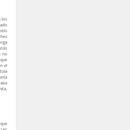
 los
tado
pelo
ches
enga
stás
o no
 que
n el
tola
ería
saba
ita,
 que
 Les