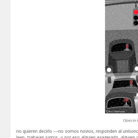
Cities i
no quieren decirlo ––no somos novios, responden al uníso
leen, trabajan juntos, y por eso alguien exagerado, alguien 