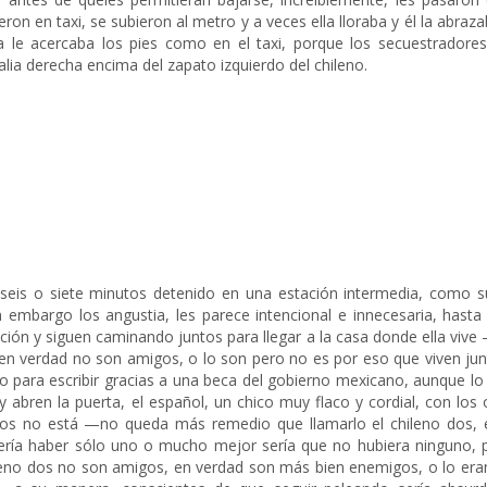
ron en taxi, se subieron al metro y a veces ella lloraba y él la abraza
a le acercaba los pies como en el taxi, porque los secuestradores
alia derecha encima del zapato izquierdo del chileno.
e seis o siete minutos detenido en una estación intermedia, como s
embargo los angustia, les parece intencional e innecesaria, hasta
tación y siguen caminando juntos para llegar a la casa donde ella vive 
 en verdad no son amigos, o lo son pero no es por eso que viven jun
o para escribir gracias a una beca del gobierno mexicano, aunque lo
abren la puerta, el español, un chico muy flaco y cordial, con los 
 dos no está —no queda más remedio que llamarlo el chileno dos, 
ebería haber sólo uno o mucho mejor sería que no hubiera ninguno, 
hileno dos no son amigos, en verdad son más bien enemigos, o lo era