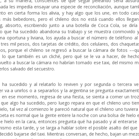
, a su manera, conscientes de que seguir peleando sería absur
 nada les impedía ensayar una especie de reconciliación, aunque tam
en cierta forma los alivia, y hay algo que los une, en todo caso
s más bebedores, pero el chileno dos no está cuando ellos llegan
g, absorto, escribiendo junto a una botella de Coca Cola, se diría
 lo que ha sucedido abandona su trabajo y se muestra conmovido y
ma oportuna y liviana, los ayuda a buscar el número de teléfono al
res mil pesos, dos tarjetas de crédito, dos celulares, dos chaqueta
os, porque el chileno se regresó a buscar la cámara de fotos ––qu
ma, lo que también es un cliché, pero qué se le va a hacer, de hech
devuelto a buscar la cámara no habrían tomado ese taxi, del mismo 
rlos salvado del secuestro.
e ha sucedido y al relatarlo lo reviven y por segunda o tercera ve
r va a unirlos o a separarlos y la argentina se pregunta exactament
ga en ese momento, regresa de una fiesta, se sienta a comer un tro
 que algo ha sucedido, pero luego repara en que el chileno uno tien
elo, tal vez al comienzo le pareció natural que el chileno uno tuviera
 poeta es normal que la gente entere la noche con una bolsa de hielo e
e hielo en la cara, entonces pregunta qué ha pasado y al enterarse 
smo esta tarde, y se larga a hablar sobre el posible asalto del que 
ecidió bajarse del taxi. Mientras conversan, de hecho, bajan un mezc