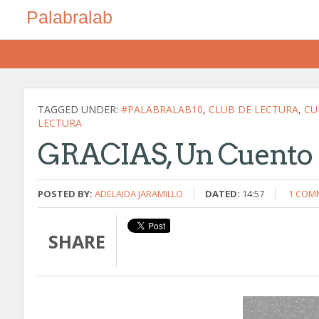
Palabralab
TAGGED UNDER:
#PALABRALAB10
,
CLUB DE LECTURA
,
CU
LECTURA
GRACIAS, Un Cuento 
POSTED BY:
ADELAIDA JARAMILLO
DATED:
14:57
1 COM
SHARE