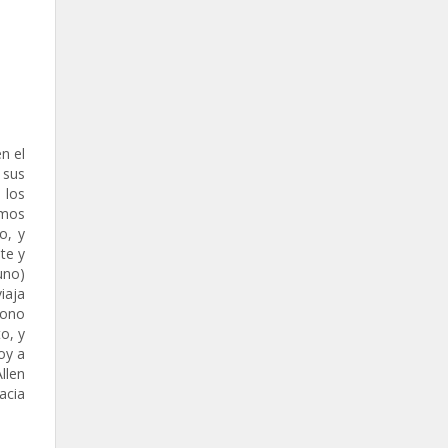
n el
 sus
 los
amos
o, y
te y
uno)
iaja
sono
o, y
oy a
llen
acia