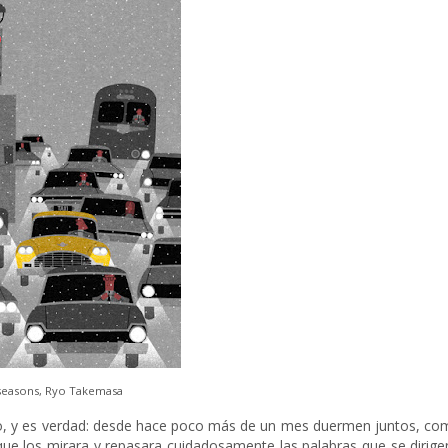
n seasons, Ryo Takemasa
no, y es verdad: desde hace poco más de un mes duermen juntos, co
que los mirara y repasara cuidadosamente las palabras que se dirigen