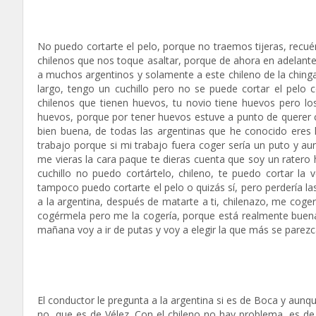
No puedo cortarte el pelo, porque no traemos tijeras, recué
chilenos que nos toque asaltar, porque de ahora en adelant
a muchos argentinos y solamente a este chileno de la ching
largo, tengo un cuchillo pero no se puede cortar el pelo co
chilenos que tienen huevos, tu novio tiene huevos pero l
huevos, porque por tener huevos estuve a punto de querer c
bien buena, de todas las argentinas que he conocido ere
trabajo porque si mi trabajo fuera coger sería un puto y a
me vieras la cara paque te dieras cuenta que soy un ratero
cuchillo no puedo cortártelo, chileno, te puedo cortar la 
tampoco puedo cortarte el pelo o quizás sí, pero perdería las
a la argentina, después de matarte a ti, chilenazo, me cog
cogérmela pero me la cogería, porque está realmente buena, 
mañana voy a ir de putas y voy a elegir la que más se parezca
El conductor le pregunta a la argentina si es de Boca y aunqu
no, que es de Vélez. Con el chileno no hay problema, es de