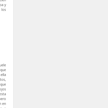
ba y
 los
uele
 que
–ella
tos,
 que
ojos
esta
pero
n en