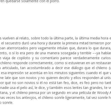
eren quedarse solamente con el porro.
s vuelven al relato, sobre todo la última parte, la última media hora e
e el secuestro duró una hora y durante la primera mitad temieron por
ban aterrorizados pero vagamente intuían que, durara lo que durara,
lento, o sí lo era pero de una manera sosegada y terrible ––ya habí
ue viaja de copiloto y su comentario parece verdaderamente curios
 el chileno responde correctamente, como si estuvieran en un restauran
an articulado, tan acostumbrado a decir ese diálogo que el chileno (
, y esa impresión se acentúa en los minutos siguientes cuando el que v
ce me late que son novios y no quieren decirlo y ellos responden al uní
r qué no son novios si él no está tan feo, dice, es feo pero no tant
 nadie usa el pelo así, le dice, y también esos lentes tan grandes, te v
entana, y el chileno piensa por un segundo en una película de Woody A
as veces los anteojos, el chileno sonríe ligeramente, tal vez sonríe h
 sonríe.