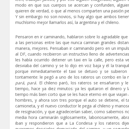
modo en que sus cuerpos se acercan y confunden, alguien 
quieren de verdad, o que al menos comparten una pasión pelig
Y sin embargo no son novios, si hay algo que ambos tienen 
muchísimo mejor llamarlos así, la argentina y el chileno.
Pensaron en ir caminando, hablaron sobre lo agradable que e
a las personas entre las que nunca caminan grandes distanc
manera, mejores. Pensaban ir caminando pero en un impulso
al DF, cuando recibieron un instructivo lleno de advertencia
les había ocurrido detener un taxi en la calle, pero esta 
desviaba del camino y se lo dijo en voz baja y él la tranqui
porque inmediatamente el taxi se detuvo y se subieron d
tontamente: le pegó a uno de los rateros un combo en la na
pará, pará.
El chileno paró, los rateros se ensañaron y 
tiempo, hace ya diez minutos: ya les quitaron el dinero y la
tiempo más bien corto que se les hace eterno en que viajan a
hombres, y ahora son tres porque el auto se detiene, el ta
camioneta, y el nuevo conductor le pega al chileno y manose
de resignación, y que agradecerían saber, como sabemos no
media hora caminarán sigilosamente, laboriosamente, abr
iban y respondieron que a La Condesa y los rateros di
queremos desviarlos demasiado del camino, y un segundo a