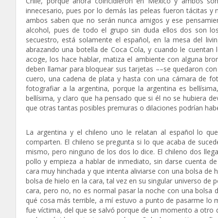
Chile, porque ahora coincidieron en México y ambos son
innecesario, pues por lo demás las peleas fueron tácitas y
ambos saben que no serán nunca amigos y ese pensamiento 
alcohol, pues de todo el grupo sin duda ellos dos son lo
secuestro, está solamente el español, en la mesa del livin
abrazando una botella de Coca Cola, y cuando le cuentan
acoge, los hace hablar, matiza el ambiente con alguna bro
deben llamar para bloquear sus tarjetas ––se quedaron con t
cuero, una cadena de plata y hasta con una cámara de fot
fotografiar a la argentina, porque la argentina es bellísi
bellísima, y claro que ha pensado que si él no se hubiera 
que otras tantas posibles premuras o dilaciones podrían habe
La argentina y el chileno uno le relatan al español lo qu
comparten. El chileno se pregunta si lo que acaba de sucede
mismo, pero ninguno de los dos lo dice. El chileno dos lle
pollo y empieza a hablar de inmediato, sin darse cuenta de
cara muy hinchada y que intenta aliviarse con una bolsa de hi
bolsa de hielo en la cara, tal vez en su singular universo de
cara, pero no, no es normal pasar la noche con una bolsa d
qué cosa más terrible, a mí estuvo a punto de pasarme lo mi
fue víctima, del que se salvó porque de un momento a otro d