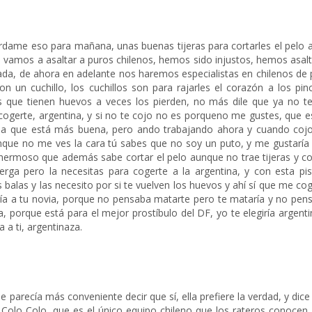
rdame eso para mañana, unas buenas tijeras para cortarles el pelo a
e vamos a asaltar a puros chilenos, hemos sido injustos, hemos asal
ada, de ahora en adelante nos haremos especialistas en chilenos de 
n un cuchillo, los cuchillos son para rajarles el corazón a los pin
os que tienen huevos a veces los pierden, no más dile que ya no t
ogerte, argentina, y si no te cojo no es porqueno me gustes, que e
s la que está más buena, pero ando trabajando ahora y cuando coj
unque no me ves la cara tú sabes que no soy un puto, y me gustaría
 hermoso que además sabe cortar el pelo aunque no trae tijeras y co
verga pero la necesitas para cogerte a la argentina, y con esta pis
 balas y las necesito por si te vuelven los huevos y ahí sí que me cog
ería a tu novia, porque no pensaba matarte pero te mataría y no pen
porque está para el mejor prostíbulo del DF, yo te elegiría argentin
 a ti, argentinaza.
e parecía más conveniente decir que sí, ella prefiere la verdad, y dice
 Colo Colo, que es el único equipo chileno que los rateros conocen.