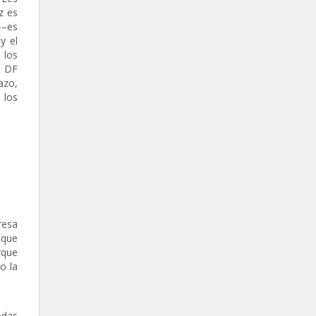
z es
––es
y el
 los
l DF
azo,
 los
resa
 que
rque
o la
odas