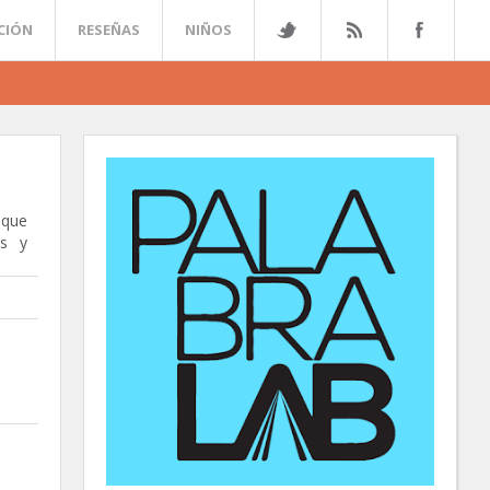
CCIÓN
RESEÑAS
NIÑOS
que
os y