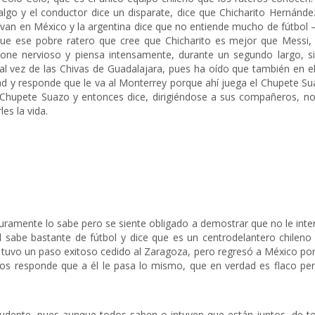
go y el conductor dice un disparate, dice que Chicharito Hernánde
 van en México y la argentina dice que no entiende mucho de fútbol 
ue ese pobre ratero que cree que Chicharito es mejor que Messi, 
pone nervioso y piensa intensamente, durante un segundo largo, si
al vez de las Chivas de Guadalajara, pues ha oído que también en e
rdad y responde que le va al Monterrey porque ahí juega el Chupete Su
l Chupete Suazo y entonces dice, dirigiéndose a sus compañeros, no
s la vida.
uramente lo sabe pero se siente obligado a demostrar que no le inte
ol sabe bastante de fútbol y dice que es un centrodelantero chileno
 tuvo un paso exitoso cedido al Zaragoza, pero regresó a México po
dos responde que a él le pasa lo mismo, que en verdad es flaco per
prudente, pues aunque todos saben o intuyen que están juntos, de t