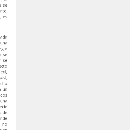
e se
nte.
, es
idir
guna
egar
a se
r se
ecto
ril,
ará,
ucho
a un
 dos
 una
ecie
o de
ónde
, no
cien