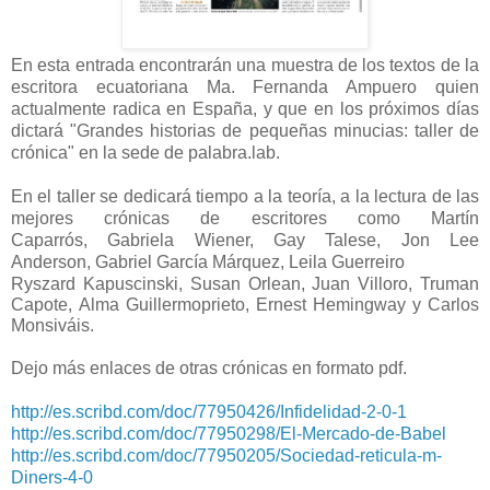
En esta entrada encontrarán una muestra de los textos de la
escritora ecuatoriana Ma. Fernanda Ampuero quien
actualmente radica en España, y que en los próximos días
dictará "Grandes historias de pequeñas minucias: taller de
crónica" en la sede de palabra.lab.
En el taller se dedicará tiempo a la teoría, a la lectura de las
mejores crónicas de escritores como
Martín
Caparrós,
Gabriela Wiener,
Gay Talese,
Jon Lee
Anderson,
Gabriel García Márquez,
Leila Guerreiro
Ryszard Kapuscinski,
Susan Orlean,
Juan Villoro,
Truman
Capote,
Alma Guillermoprieto,
Ernest Hemingway y
Carlos
Monsiváis.
Dejo más enlaces de otras crónicas en formato pdf.
http://es.scribd.com/doc/77950426/Infidelidad-2-0-1
http://es.scribd.com/doc/77950298/El-Mercado-de-Babel
http://es.scribd.com/doc/77950205/Sociedad-reticula-m-
Diners-4-0